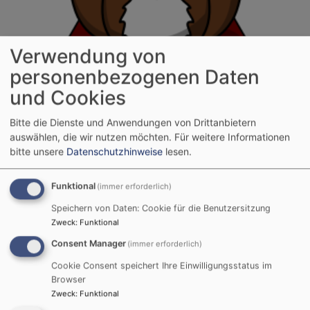
Verwendung von
Mo, 17.8. 17-18 Uhr
personenbezogenen Daten
Bücherei an der Kreuzbergkirche
Evang.-Luth. Pfarramt Altenkunstadt
und Cookies
Altenkunstadt
Gemeindezentrum Kreuzbergkirche
Bitte die Dienste und Anwendungen von Drittanbietern
auswählen, die wir nutzen möchten.
Für weitere Informationen
bitte unsere
Datenschutzhinweise
lesen.
Funktional
(immer erforderlich)
Speichern von Daten: Cookie für die Benutzersitzung
Zweck
:
Funktional
Consent Manager
(immer erforderlich)
Cookie Consent speichert Ihre Einwilligungsstatus im
Browser
Zweck
:
Funktional
Mi, 19.8. 16-17 Uhr