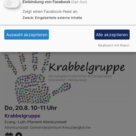
Einbindung von Facebook
(Opt-Out)
Bücherei an der Kreuzbergkirche
Zeigt einen Facebook-Feed an.
Evang.-Luth. Pfarramt Altenkunstadt
Altenkunstadt
Gemeindezentrum Kreuzbergkirche
Zweck
:
Eingebettete externe Inhalte
Auswahl akzeptieren
Alle akzeptieren
Realisiert mit Klaro!
Do, 20.8. 10-11 Uhr
Krabbelgruppe
Evang.-Luth. Pfarramt Altenkunstadt
Altenkunstadt
Gemeindezentrum Kreuzbergkirche