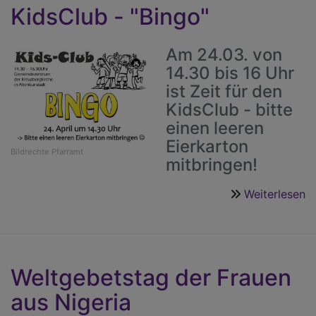
S
KidsClub - "Bingo"
a
M
Am 24.03. von
14.30 bis 16 Uhr
ist Zeit für den
KidsClub - bitte
einen leeren
Eierkarton
Bildrechte
Pfarramt
mitbringen!
Weiterlesen
ü
K
-
"
Weltgebetstag der Frauen
aus Nigeria