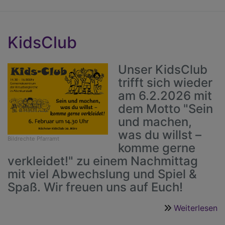
d
F
a
KidsClub
N
Unser KidsClub
trifft sich wieder
am 6.2.2026 mit
dem Motto "Sein
und machen,
was du willst –
Bildrechte
Pfarramt
komme gerne
verkleidet!" zu einem Nachmittag
mit viel Abwechslung und Spiel &
Spaß. Wir freuen uns auf Euch!
Weiterlesen
ü
K