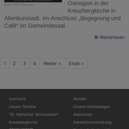
Ostregion in der
Bildrechte
Pfarramt
Kreuzbergkirche in
Altenkunstadt. Im Anschluss „Begegnung und
Café“ im Gemeindesaal.
Weiterlesen
ü
G
m
d
Seitennummerierung
Aktuelle
1
Seite
2
Seite
3
Seite
4
Nächste
Weiter >
Last
Ende »
dr
Seite
Seite
page
G
d
O
Hauptnavigation
Fußbereichsmenü
Startseite
Kontakt
Unsere Termine
Cookie-Einstellungen
"St. Katharina" Strössendorf
Impressum
Kreuzbergkirche
Datenschutzerklärung