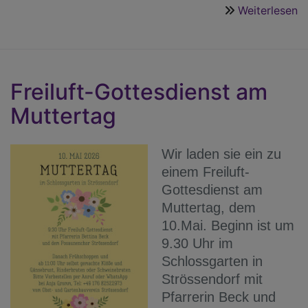
Weiterlesen
ü
Ch
H
a
d
Freiluft-Gottesdienst am
K
Muttertag
Wir laden sie ein zu
einem Freiluft-
Gottesdienst am
Muttertag, dem
10.Mai. Beginn ist um
9.30 Uhr im
Schlossgarten in
Strössendorf mit
Pfarrerin Beck und