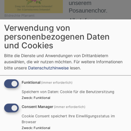
unserem
Posaunenchor.
Bildrechte
Pfarramt
Alle Infos zum
Verwendung von
Frühschoppen und der Vorbestellung des
personenbezogenen Daten
Mittagessens beim Obst- und Gartenbauverein
im Anschluss an den Gottesdienst entnehmen
und Cookies
sie bitte dem Plakat.
Bitte die Dienste und Anwendungen von Drittanbietern
auswählen, die wir nutzen möchten.
Für weitere Informationen
Weiterlesen
ü
bitte unsere
Datenschutzhinweise
lesen.
Fr
G
Funktional
(immer erforderlich)
a
M
Speichern von Daten: Cookie für die Benutzersitzung
Orgelkonzert mit Paolo
Zweck
:
Funktional
Springhetti aus Mailand
Consent Manager
(immer erforderlich)
Cookie Consent speichert Ihre Einwilligungsstatus im
Browser
Am 26. April gibt um
Zweck
:
Funktional