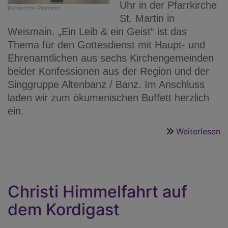
Uhr in der Pfarrkirche
Bildrechte
Pfarramt
St. Martin in
Weismain. „Ein Leib & ein Geist“ ist das
Thema für den Gottesdienst mit Haupt- und
Ehrenamtlichen aus sechs Kirchengemeinden
beider Konfessionen aus der Region und der
Singgruppe Altenbanz / Banz. Im Anschluss
laden wir zum ökumenischen Buffett herzlich
ein.
Weiterlesen
ü
Ö
G
z
„E
Christi Himmelfahrt auf
d
dem Kordigast
C