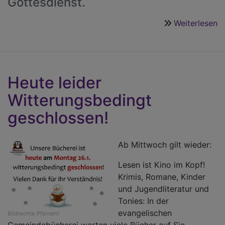
Gottesdienst.
Weiterlesen
ü
F
G
Heute leider
Witterungsbedingt
geschlossen!
Ab Mittwoch gilt wieder:
Lesen ist Kino im Kopf!
Krimis, Romane, Kinder
und Jugendliteratur und
Tonies: In der
evangelischen
Bildrechte
Pfarramt
Gemeindebücherei warten viele Bücher auf Sie.