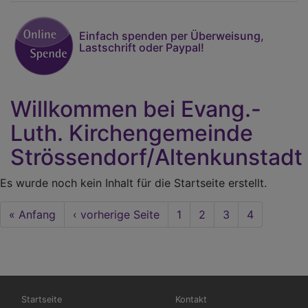
Einfach spenden per Überweisung,
Lastschrift oder Paypal!
Willkommen bei Evang.-
Luth. Kirchengemeinde
Strössendorf/Altenkunstadt
Es wurde noch kein Inhalt für die Startseite erstellt.
Seitennummerierung
First
« Anfang
Vorherige
‹ vorherige Seite
Seite
1
Seite
2
Seite
3
Aktuelle
4
page
Seite
Seite
Hauptnavigation
Fußbereichsmenü
Startseite
Kontakt