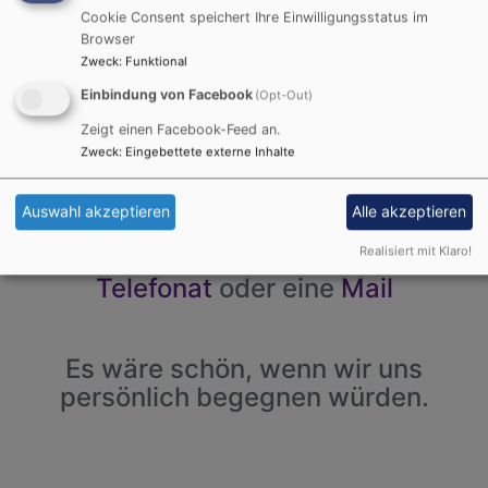
Unsere Termine
Cookie Consent speichert Ihre Einwilligungsstatus im
Browser
Zweck
:
Funktional
Informationen zur Taufe,
Einbindung von Facebook
(Opt-Out)
Konfirmation, Trauung oder
Zeigt einen Facebook-Feed an.
Bestattung finden Sie unter
Zweck
:
Eingebettete externe Inhalte
LebensBegleitung
Auswahl akzeptieren
Alle akzeptieren
Realisiert mit Klaro!
Bei Fragen freuen wir uns über ein
Telefonat
oder eine
Mail
Es wäre schön, wenn wir uns
persönlich begegnen würden.