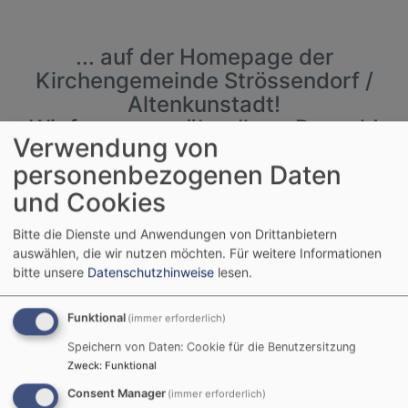
... auf der Homepage der
Kirchengemeinde Strössendorf /
Altenkunstadt!
Wir freuen uns über Ihren Besuch!
Verwendung von
personenbezogenen Daten
Schauen Sie sich bei uns um und
und Cookies
lernen Sie uns und unsere
Bitte die Dienste und Anwendungen von Drittanbietern
Kirchengemeinde kennen.
auswählen, die wir nutzen möchten.
Für weitere Informationen
bitte unsere
Datenschutzhinweise
lesen.
Sie finden unsere Gottesdienste,
Funktional
(immer erforderlich)
Veranstaltungen, Infos zur
Speichern von Daten: Cookie für die Benutzersitzung
Bücherei, Gruppen und Kreise
Zweck
:
Funktional
unter
Consent Manager
(immer erforderlich)